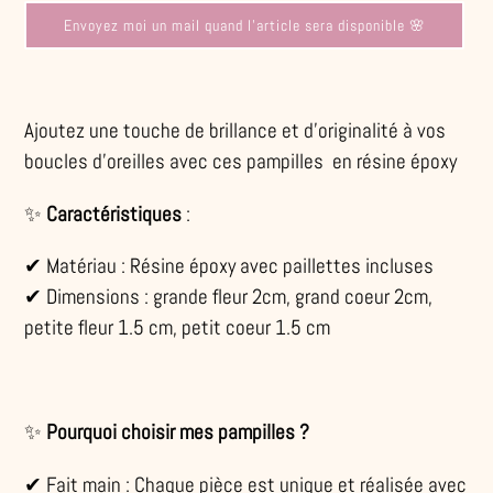
Envoyez moi un mail quand l'article sera disponible 🌸
Ajout
d'un
Ajoutez une touche de brillance et d’originalité à vos
produit
boucles d'oreilles avec ces pampilles en résine époxy
à
✨
Caractéristiques
:
votre
panier
✔ Matériau : Résine époxy avec paillettes incluses
✔ Dimensions : grande fleur 2cm, grand coeur 2cm,
petite fleur 1.5 cm, petit coeur 1.5 cm
✨
Pourquoi choisir mes pampilles ?
✔ Fait main : Chaque pièce est unique et réalisée avec