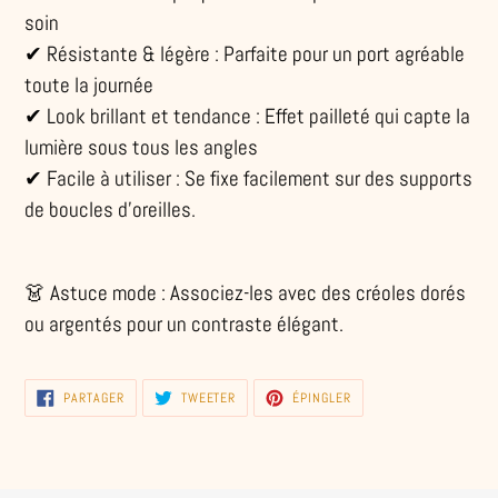
soin
✔ Résistante & légère : Parfaite pour un port agréable
toute la journée
✔ Look brillant et tendance : Effet pailleté qui capte la
lumière sous tous les angles
✔ Facile à utiliser : Se fixe facilement sur des supports
de boucles d’oreilles.
👗 Astuce mode : Associez-les avec des créoles dorés
ou argentés pour un contraste élégant.
PARTAGER
TWEETER
ÉPINGLER
PARTAGER
TWEETER
ÉPINGLER
SUR
SUR
SUR
FACEBOOK
TWITTER
PINTEREST