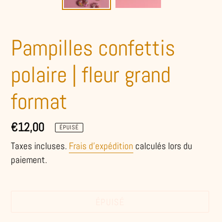
Pampilles confettis
polaire | fleur grand
format
Prix
€12,00
ÉPUISÉ
normal
Taxes incluses.
Frais d'expédition
calculés lors du
paiement.
ÉPUISÉ