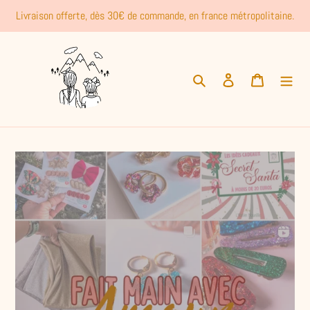
Passer
Livraison offerte, dès 30€ de commande, en france métropolitaine.
au
contenu
Rechercher
Se connecter
Panier