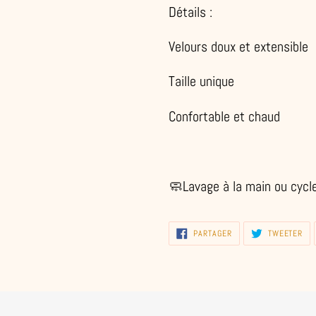
Détails :
Velours doux et extensible
Taille unique
Confortable et chaud
🧼Lavage à la main ou cycle
PARTAGER
TW
PARTAGER
TWEETER
SUR
SU
FACEBOOK
TWI