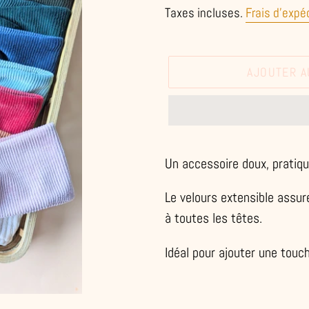
normal
Taxes incluses.
Frais d'expé
AJOUTER A
Ajout
d'un
Un accessoire doux, pratique
produit
Le velours extensible assur
à
à toutes les têtes.
votre
panier
Idéal pour ajouter une touc