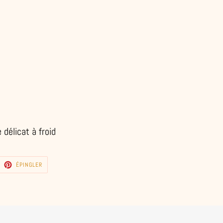
 délicat à froid
EETER
ÉPINGLER
ÉPINGLER
R
SUR
TTER
PINTEREST