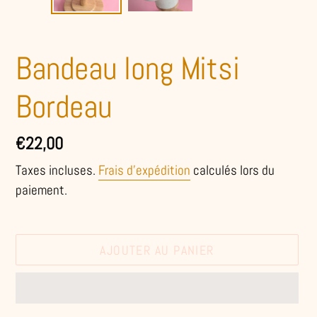
Bandeau long Mitsi
Bordeau
Prix
€22,00
normal
Taxes incluses.
Frais d'expédition
calculés lors du
paiement.
AJOUTER AU PANIER