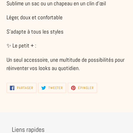
Sublime un sac ou un chapeau en un clin d’œil
Léger, doux et confortable
S’adapte à tous les styles
✨ Le petit + :
Un seul accessoire, une multitude de possibilités pour
réinventer vos looks au quotidien.
PARTAGER
TWEETER
ÉPINGLER
PARTAGER
TWEETER
ÉPINGLER
SUR
SUR
SUR
FACEBOOK
TWITTER
PINTEREST
Liens rapides