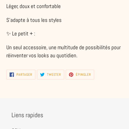
Léger, doux et confortable
S’adapte à tous les styles
✨ Le petit + :
Un seul accessoire, une multitude de possibilités pour
réinventer vos looks au quotidien.
PARTAGER
TWEETER
ÉPINGLER
PARTAGER
TWEETER
ÉPINGLER
SUR
SUR
SUR
FACEBOOK
TWITTER
PINTEREST
Liens rapides