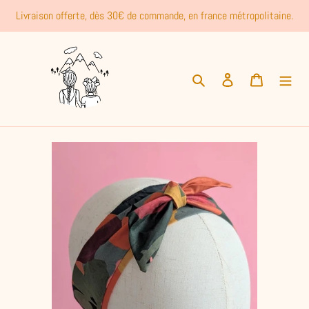
Passer
Livraison offerte, dès 30€ de commande, en france métropolitaine.
au
contenu
Rechercher
Se connecter
Panier