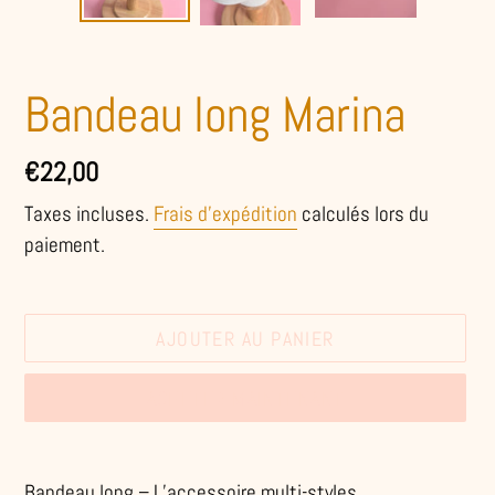
Bandeau long Marina
Prix
€22,00
normal
Taxes incluses.
Frais d'expédition
calculés lors du
paiement.
AJOUTER AU PANIER
ACHETER MAINTENANT
Ajout
d'un
Bandeau long – L’accessoire multi-styles